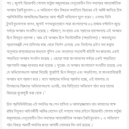
গত ১ জুলাই বিচারপতি গোলাম মর্তুজা মজুমদারের নেতৃত্বাধীন তিন সদস্যের আন্তর্জাতিক
অপরাধ ট্রাইব্যুনাল-১ এ অভিযোগ গঠন বিষয়ক শুনানিতে বিচারের এই আর্জি জানিয়ে চিফ
প্রসিকিউটর আসামিদের বিরুদ্ধে আনা পাঁচটি অভিযোগ তুলে ধরেন। এসময় তিনি
ট্র্যাইব্যুনালকে বলেন, জুলাই গণঅভ্যুত্থানে সারা বাংলাদেশের ৫৬ হাজার বর্গমাইল জুড়ে
সর্বত্র অপরাধ সংঘটিত হয়েছে। পরিমাণে, সংখ্যায় এবং স্থানের ব্যাপকতায় এই অপরাধ
ছিল বিস্তৃত-ব্যাপক। আর এই অপরাধ ছিল সিস্টেমেটিক (পদ্ধতিগত)। ক্ষমতাচ্যুত
প্রধানমন্ত্রী শেখ হাসিনার কাছ থেকে নির্দেশ এসেছে এবং নির্দেশের চেইন অব কমান্ড
অনুসারে বাস্তবায়নের মাধ্যমে পুলিশ এবং অন্যান্য সহযোগী বাহিনী সব জায়গায় একই
পদ্ধতিতে অপরাধ সংঘটন করেছে। এছাড়া সারা বাংলাদেশের সর্বত্র একই পদ্ধতিতে
প্রাণঘাতি অস্ত্র ব্যবহার করা হয়েছে। সুতরাং যে অপরাধ বাংলাদেশে সংঘটিত হয়েছে এবং
যে অভিযোগগুলো আমরা দিয়েছি পুরোটাই ছিল বিস্তৃত এবং পদ্ধতিগত, যা মানবতাবিরোধী
অপরাধ বলে প্রমাণ করে। ফলে আমাদের সবিনয় প্রার্থনা হচ্ছে, এই মামলায় যে
তিনজনের বিরুদ্ধে অভিযোগগুলো এনেছি, তার ভিত্তিতে অভিযোগ গঠন করে তাদের
বিচারের মুখোমুখী করা হোক।’
চিফ প্রসিকিউটরের এই শুনানির পর শেখ হাসিনা ও আসাদুজ্জামান খান কামালের পক্ষে
রাষ্ট্র নিযুক্ত আইনজীবী আমির হোসেন দুই সপ্তাহ সময় চাইলে বিচারপতি গোলাম মর্তুজা
মজুমদারের নেতৃত্বাধীন তিন সদস্যের আন্তর্জাতিক অপরাধ ট্রাইব্যুনাল-১ এ অভিযোগ
গঠন বিষয়ে পরবর্তী শুনানির জন্য আগামী সোমবার দিন ধার্য রয়েছে।