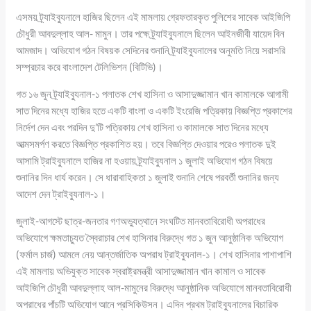
এসময় ট্র্যাইব্যুনালে হাজির ছিলেন এই মামলায় গ্রেফতারকৃত পুলিশের সাবেক আইজিপি
চৌধুরী আবদুল্লাহ আল- মামুন। তার পক্ষে ট্র্যাইব্যুনালে ছিলেন আইনজীবী যায়েদ বিন
আমজাদ। অভিযোগ গঠন বিষয়ক সেদিনের শুনানি ট্র্যাইব্যুনালের অনুমতি নিয়ে সরাসরি
সম্প্রচার করে বাংলাদেশ টেলিভিশন (বিটিভি)।
গত ১৬ জুন ট্র্যাইব্যুনাল-১ পলাতক শেখ হাসিনা ও আসাদুজ্জামান খান কামালকে আগামী
সাত দিনের মধ্যে হাজির হতে একটি বাংলা ও একটি ইংরেজি পত্রিকায় বিজ্ঞপ্তি প্রকাশের
নির্দেশ দেন এবং পরদিন দু’টি পত্রিকায় শেখ হাসিনা ও কামালকে সাত দিনের মধ্যে
আত্মসমর্পণ করতে বিজ্ঞপ্তি প্রকাশিত হয়। তবে বিজ্ঞপ্তি দেওয়ার পরেও পলাতক দুই
আসামি ট্রাইব্যুনালে হাজির না হওয়ায় ট্র্যাইব্যুনাল ১ জুলাই অভিযোগ গঠন বিষয়ে
শুনানির দিন ধার্য করেন। সে ধারাবাহিকতা ১ জুলাই শুনানি শেষে পরবর্তী শুনানির জন্য
আদেশ দেন ট্রাইব্যুনাল-১।
জুলাই-আগস্টে ছাত্র-জনতার গণঅভ্যুত্থানে সংঘটিত মানবতাবিরোধী অপরাধের
অভিযোগে ক্ষমতাচ্যুত স্বৈরাচার শেখ হাসিনার বিরুদ্ধে গত ১ জুন আনুষ্ঠানিক অভিযোগ
(ফর্মাল চার্জ) আমলে নেয় আন্তর্জাতিক অপরাধ ট্রাইব্যুনাল-১। শেখ হাসিনার পাশাপাশি
এই মামলায় অভিযুক্ত সাবেক স্বরাষ্ট্রমন্ত্রী আসাদুজ্জামান খান কামাল ও সাবেক
আইজিপি চৌধুরী আবদুল্লাহ আল-মামুনের বিরুদ্ধে আনুষ্ঠানিক অভিযোগে মানবতাবিরোধী
অপরাধের পাঁচটি অভিযোগ আনে প্রসিকিউসন। এদিন প্রথম ট্রাইব্যুনালের বিচারিক