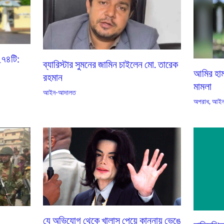
 ২৭৪টি:
ব্যারিস্টার সুমনের জামিন চাইলেন মো. তারেক
আমির হাম
রহমান
মামলা
আইন-আদালত
অপরাধ
,
আইন
যে অভিযোগ থেকে খালাস পেয়ে কান্নায় ভেঙে