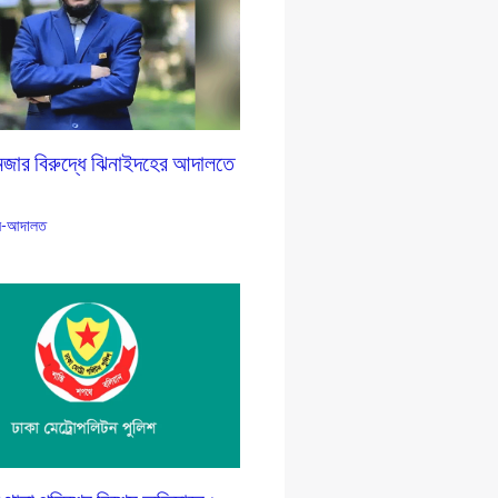
জার বিরুদ্ধে ঝিনাইদহের আদালতে
-আদালত