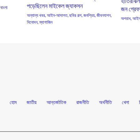
হাতিরঝিল
পড়েছিলেন মাইকেল জ্যাকসন
াবাংলা
জন গ্রেফ
অন্যান্য খবর
,
আইন-আদালত
,
ছবির গল্প
,
জনপ্রিয়
,
জীবনযাপন
,
অপরাধ
,
আইন
বিনোদন
,
ম্যাগাজিন
হোম
জাতীয়
আন্তর্জাতিক
রাজনীতি
অর্থনীতি
খেলা