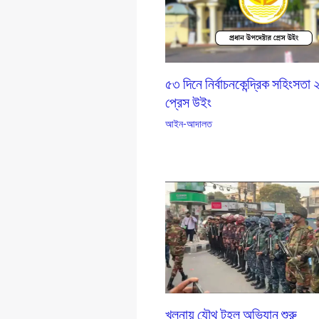
৫৩ দিনে নির্বাচনকেন্দ্রিক সহিংসতা
প্রেস উইং
আইন-আদালত
খুলনায় যৌথ টহল অভিযান শুরু