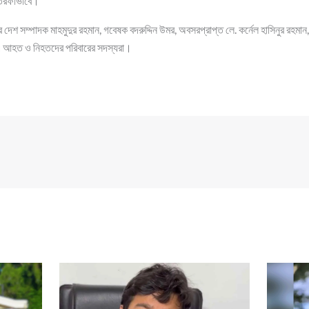
কতরফাভাবে।
 দেশ সম্পাদক মাহমুদুর রহমান, গবেষক বদরুদ্দিন উমর, অবসরপ্রাপ্ত লে. কর্নেল হাসিনুর রহমান
এ আহত ও নিহতদের পরিবারের সদস্যরা।