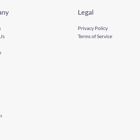
any
Legal
s
Privacy Policy
Us
Terms of Service
e
ws