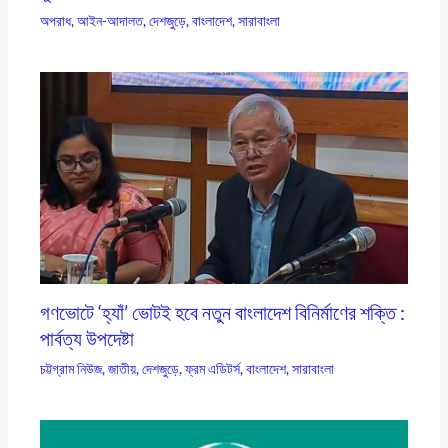
অপরাধ
,
আইন-আদালত
,
দেশজুড়ে
,
বাংলাদেশ
,
সারাবাংলা
গণভোটে ‘হ্যাঁ’ ভোটই হবে নতুন বাংলাদেশ বিনির্মাণের শক্তি :
পার্বত্য উপদেষ্টা
চট্টগ্রাম নিউজ
,
জাতীয়
,
দেশজুড়ে
,
ফ্রম এডিটর্স
,
বাংলাদেশ
,
সারাবাংলা