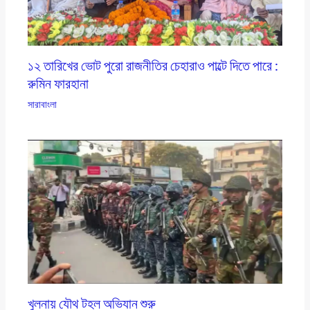
১২ তারিখের ভোট পুরো রাজনীতির চেহারাও পাল্টে দিতে পারে :
রুমিন ফারহানা
সারাবাংলা
খুলনায় যৌথ টহল অভিযান শুরু