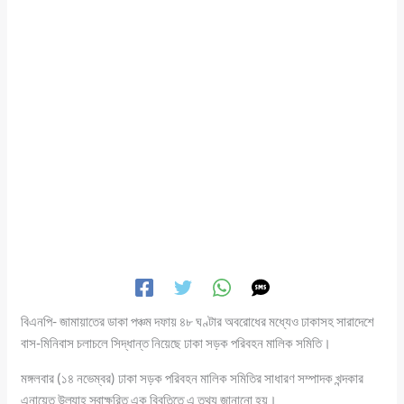
বিএনপি- জামায়াতের ডাকা পঞ্চম দফায় ৪৮ ঘণ্টার অবরোধের মধ্যেও ঢাকাসহ সারাদেশে
বাস-মিনিবাস চলাচলে সিদ্ধান্ত নিয়েছে ঢাকা সড়ক পরিবহন মালিক সমিতি।
মঙ্গলবার (১৪ নভেম্বর) ঢাকা সড়ক পরিবহন মালিক সমিতির সাধারণ সম্পাদক খন্দকার
এনায়েত উল্যাহ স্বাক্ষরিত এক বিবৃতিতে এ তথ্য জানানো হয়।