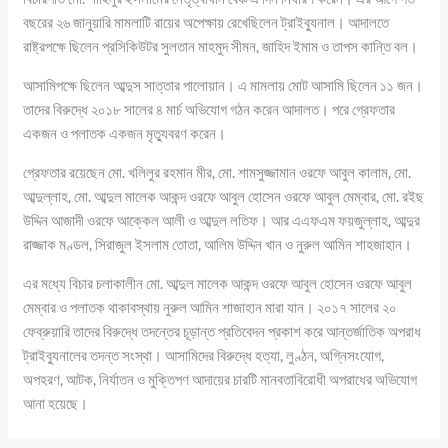
বছরের ২৬ জানুয়ারি মামলাটি রায়ের অপেক্ষায় রেখেছিলেন ট্রাইব্যুনাল। আদালতে
রাষ্ট্রপক্ষে ছিলেন প্রসিকিউটর সুলতান মাহমুদ সীমন, জাহিদ ইমাম ও তাপস কান্তি বল।
আসামিপক্ষে ছিলেন আব্দুস সাত্তার পালোয়ান। এ মামলায় মোট আসামি ছিলেন ১১ জন।
তাদের বিরুদ্ধে ২০১৮ সালের ৪ মার্চ অভিযোগ গঠন করেন আদালত। পরে গ্রেফতার
একজন ও পলাতক একজন মৃত্যুবরণ করেন।
গ্রেফতার রয়েছেন মো. খলিলুর রহমান মীর, মো. শামসুজ্জামান ওরফে আবুল কালাম, মো.
আব্দুল্লাহ, মো. আব্দুল মালেক আকন্দ ওরফে আবুল হোসেন ওরফে আবুল মেম্বার, মো. রইছ
উদ্দিন আজাদী ওরফে আক্কেল আলী ও আব্দুল লতিফ। আর এএফএম ফয়জুল্লাহ, আব্দুর
রাজ্জাক মণ্ডল, সিরাজুল ইসলাম তোতা, আলিম উদ্দিন খান ও নুরুল আমিন শাহজাহান।
এর মধ্যে বিচার চলাকালীন মো. আব্দুল মালেক আকন্দ ওরফে আবুল হোসেন ওরফে আবুল
মেম্বার ও পলাতক থাকাবস্থায় নুরুল আমিন শাজাহান মারা যান। ২০১৭ সালের ২০
ফেব্রুয়ারি তাদের বিরুদ্ধে তদন্তের চূড়ান্ত প্রতিবেদন প্রকাশ করে আন্তর্জাতিক অপরাধ
ট্রাইব্যুনালের তদন্ত সংস্থা। আসামিদের বিরুদ্ধে হত্যা, লুণ্ঠন, অগ্নিসংযোগ,
অপহরণ, আটক, নির্যাতন ও মুক্তিপণ আদায়ের চারটি মানবতাবিরোধী অপরাধের অভিযোগ
আনা হয়েছে।