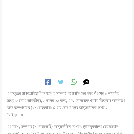
একাত্তরে মানবতাবিরোধী অপরাধের মামলায় ময়মনসিংহের গফরগাঁওয়ের ৯ আসামির
মধ্যে ৩ জনের জাবজ্জীবন, ৫ জনের ২০ বছর, এবং একজনকে খালাস দিয়েছেন আদালত।
আজ বৃহস্পতিবার (১১ ফেব্রয়ারি) এ রায় ঘোষণা করে আন্তর্জাতিক অপরাধ
ট্রাইব্যুনাল।
এর আগে, মঙ্গলবার (৯ ফেব্রুয়ারি) আন্তর্জাতিক অপরাধ ট্রাইব্যুনালের চেয়ারম্যান
বিচারপতি মো. শাহিনুর ইসলামের নেতৃত্বাধীন বেঞ্চ এ দিন নির্ধারণ করেন। এর আগে গত