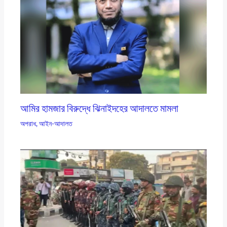
আমির হামজার বিরুদ্ধে ঝিনাইদহের আদালতে মামলা
অপরাধ
,
আইন-আদালত